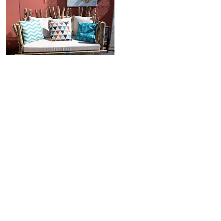
Bar lounge
Esprit paillote
sur le port de Bouzigues
Matin et après-midi, quel bonheur de se