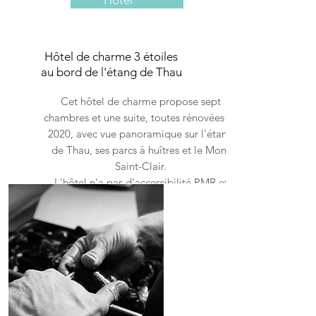
Hôtel***
Hôtel de charme 3 étoiles
au bord de l'étang de Thau
Cet hôtel de charme propose sept
chambres et une suite, toutes rénovées en
2020, avec vue panoramique sur l'étang
de Thau, ses parcs à huîtres et le Mont
Saint-Clair.
L'hôtel n'a pas d'accessibilité PMR et
accepte les animaux de petites tailles.
De nombreuses prestations sont
proposées telles qu'un dispositif de réveil