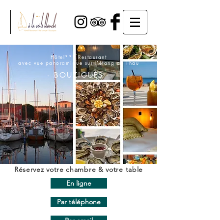
Hôtel*** Restaurant
avec vue panoramique
sur l'étang de Thau
-
BOUZIGUES
-
Réservez votre chambre & votre table
En ligne
Par téléphone